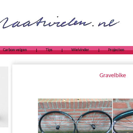
Carbon velgen
Tips
Wielvinder
Projecten
Gravelbike