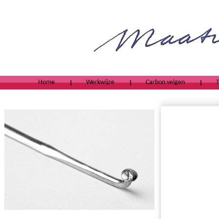
Home
Werkwijze
Carbon velgen
T