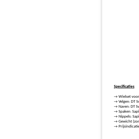
Specificaties
→ Wielset voor
→ Velgen: DT S
→ Naven: DT Sw
→ Spaken: Sapi
→ Nippels: Sap
→ Gewicht (zon
→ Prijsindicati