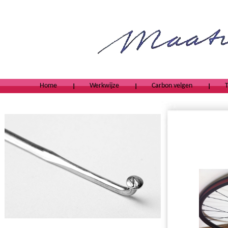
Home
Werkwijze
Carbon velgen
T